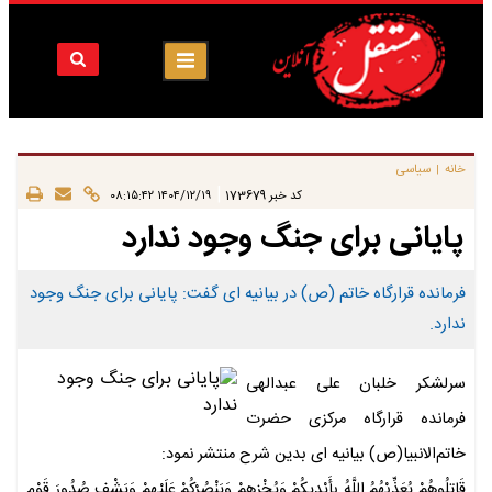
خانه
سیاسی
|
|
کد خبر
173679
۱۴۰۴/۱۲/۱۹ ۰۸:۱۵:۴۲
پایانی برای جنگ وجود ندارد
فرمانده قرارگاه خاتم (ص) در بیانیه ای گفت: پایانی برای جنگ وجود
ندارد.
سرلشکر خلبان علی عبدالهی
فرمانده قرارگاه مرکزی حضرت
خاتم‌الانبیا(ص) بیانیه ای بدین شرح منتشر نمود:
قَاتِلُوهُمْ یُعَذِّبْهُمُ اللَّهُ بِأَیْدِیکُمْ وَیُخْزِهِمْ وَیَنْصُرْکُمْ عَلَیْهِمْ وَیَشْفِ صُدُورَ قَوْمٍ