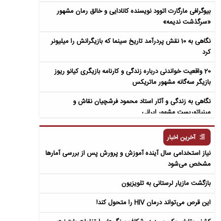
بیوگرافی مارگارت اتوود نویسنده کانادایی و خالق رمان مشهور
«سرگذشت ندیمه»
نگاهی به 10 نقش پردرآمد تاریخ سینما که بازیگرانش را میلیونر
کرد
20 واقعیت خواندنی درباره زندگی و کارنامه بازیگری کیانو ریوز
بازیگر سه‌گانه مشهور ماتریکس
نگاهی به زندگی و آثار استاد محمود فرشچیان نقاش و
مینیاتوریست مشهور ایرانی
نگاهی به زندگی و آثار عباس معروفی نویسنده ایرانی و خالق رمان
آخرین اخبار
سمفونی مردگان
نیاز استخدامی سال آینده آموزش و پرورش پس از بررسی آمارها
مشخص می‌شود
بازگشت مازیار لرستانی به تلویزیون
این قرص می‌تواند درمان HIV را متحول کند!