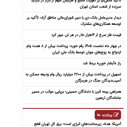
تأکید متقی‌نیا بر تقویت منابع و افزایش سهم از بازار در بازدید
سرزده از شعب استان تهران
دیدار مدیرعامل بانک دی با دبیر شورای‌عالی مناطق آزاد؛ تأکید بر
توسعه همکاری‌های مشترک
قیمت فلز سرخ از ۱۴هزار دلار در هر تن عبور کرد
در چهار ماه نخست ۱۴۰۵ رقم خورد؛ پرداخت بیش از ۸ همت وام
ازدواج به زوج‌های جوان توسط بانک ملی ایران
راز «آبشار خون» برملا شد
تسهیل در پرداخت بیش از ۲۲۰۰ میلیارد ریال وام ودیعه مسکن به
آسیب‌دیدگان جنگ در هرمزگان
همراهی بیمه البرز با دلدادگان حسینی؛ برپایی موکب در مسیر
جاماندگان اربعین
پربازدید ها
آمریکا: هدف زیرساخت‌های انرژی است؛ برق کل تهران قطع