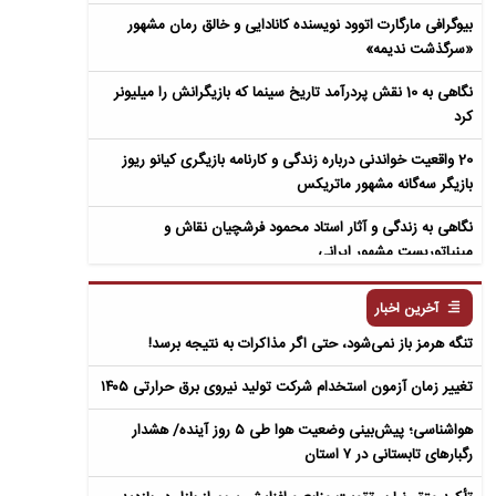
بیوگرافی مارگارت اتوود نویسنده کانادایی و خالق رمان مشهور
«سرگذشت ندیمه»
نگاهی به 10 نقش پردرآمد تاریخ سینما که بازیگرانش را میلیونر
کرد
20 واقعیت خواندنی درباره زندگی و کارنامه بازیگری کیانو ریوز
بازیگر سه‌گانه مشهور ماتریکس
نگاهی به زندگی و آثار استاد محمود فرشچیان نقاش و
مینیاتوریست مشهور ایرانی
نگاهی به زندگی و آثار عباس معروفی نویسنده ایرانی و خالق رمان
آخرین اخبار
سمفونی مردگان
تنگه هرمز باز نمی‌شود، حتی اگر مذاکرات به نتیجه برسد!
تغییر زمان آزمون استخدام شرکت تولید نیروی برق حرارتی ۱۴۰۵
هواشناسی؛ پیش‌بینی وضعیت هوا طی ۵ روز آینده/ هشدار
رگبارهای تابستانی در ۷ استان