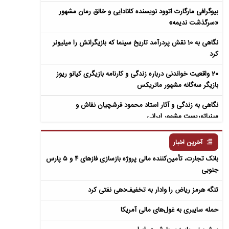
بیوگرافی مارگارت اتوود نویسنده کانادایی و خالق رمان مشهور
«سرگذشت ندیمه»
نگاهی به 10 نقش پردرآمد تاریخ سینما که بازیگرانش را میلیونر
کرد
20 واقعیت خواندنی درباره زندگی و کارنامه بازیگری کیانو ریوز
بازیگر سه‌گانه مشهور ماتریکس
نگاهی به زندگی و آثار استاد محمود فرشچیان نقاش و
مینیاتوریست مشهور ایرانی
نگاهی به زندگی و آثار عباس معروفی نویسنده ایرانی و خالق رمان
آخرین اخبار
سمفونی مردگان
بانک تجارت، تأمین‌کننده مالی پروژه بازسازی فازهای ۴ و ۵ پارس
جنوبی
تنگه هرمز ریاض را وادار به تخفیف‌دهی نفتی کرد
حمله سایبری به غول‌های مالی آمریکا