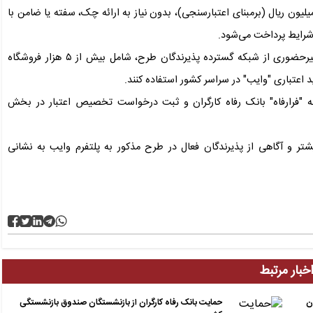
اساس این گزارش، اعتبار این طرح حداقل ۵۰ و حداکثر ۲۰۰ میلیون ریال (برمبنای اعتبارسنجی)، بدون نیاز به ارائه چک، سفته یا ضامن با
مشمولان طرح می‌توانند از این اعتبار برای خرید حضوری و غیرحضوری از شبکه گسترده پذیرندگان طرح، شامل بیش از ۵ هزار فروشگاه
د اعتباری "وایب" در سراسر کشور استفاده کنند.
انه "فرارفاه" بانک رفاه کارگران و ثبت درخواست تخصیص اعتبار در بخش
شتر و آگاهی از پذیرندگان فعال در طرح مذکور به پلتفرم وایب به نشانی
خبار مرتبط
ن
حمایت بانک رفاه کارگران از بازنشستگان صندوق بازنشستگی