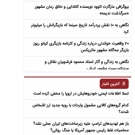
بیوگرافی مارگارت اتوود نویسنده کانادایی و خالق رمان مشهور
«سرگذشت ندیمه»
نگاهی به 10 نقش پردرآمد تاریخ سینما که بازیگرانش را میلیونر
کرد
20 واقعیت خواندنی درباره زندگی و کارنامه بازیگری کیانو ریوز
بازیگر سه‌گانه مشهور ماتریکس
نگاهی به زندگی و آثار استاد محمود فرشچیان نقاش و
مینیاتوریست مشهور ایرانی
نگاهی به زندگی و آثار عباس معروفی نویسنده ایرانی و خالق رمان
آخرین اخبار
سمفونی مردگان
تسلا اطلاعات ایمنی خودروهایش در اروپا را مخفی کرده است
کدام گروه‌های کالایی مشمول واردات با رویه جدید ارز اشخاص
شدند؟
باز هم تهدیدهای ترامپ علیه زیرساخت‌های ایران عملی نشد؟
محاسبات غلط رئیس جمهور آمریکا یا جنگ روانی؟