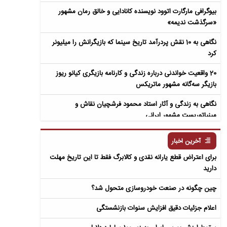
بیوگرافی مارگارت اتوود نویسنده کانادایی و خالق رمان مشهور
«سرگذشت ندیمه»
نگاهی به 10 نقش پردرآمد تاریخ سینما که بازیگرانش را میلیونر
کرد
20 واقعیت خواندنی درباره زندگی و کارنامه بازیگری کیانو ریوز
بازیگر سه‌گانه مشهور ماتریکس
نگاهی به زندگی و آثار استاد محمود فرشچیان نقاش و
مینیاتوریست مشهور ایرانی
نگاهی به زندگی و آثار عباس معروفی نویسنده ایرانی و خالق رمان
آخرین اخبار
سمفونی مردگان
برای اعتراض قطع یارانه نقدی و کالابرگ فقط تا این تاریخ مهلت
دارید
چین چگونه در صنعت خودروسازی متحول شد؟
اعلام جزئیات دقیق افزایش سنوات بازنشستگی