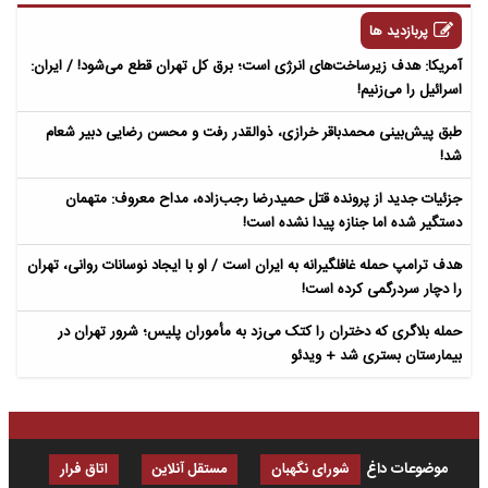
پربازدید ها
آمریکا: هدف زیرساخت‌های انرژی است؛ برق کل تهران قطع می‌شود! / ایران:
اسرائیل را می‌زنیم!
طبق پیش‌بینی محمدباقر خرازی، ذوالقدر رفت و محسن رضایی دبیر شعام
شد!
جزئیات جدید از پرونده قتل حمیدرضا رجب‌زاده، مداح معروف: متهمان
دستگیر شده اما جنازه پیدا نشده است!
هدف ترامپ حمله غافلگیرانه به ایران است / او با ایجاد نوسانات روانی، تهران
را دچار سردرگمی کرده است!
حمله بلاگری که دختران را کتک می‌زد به مأموران پلیس؛ شرور تهران در
بیمارستان بستری شد + ویدئو
موضوعات داغ
شورای نگهبان
مستقل آنلاین
اتاق فرار