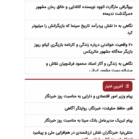
بیوگرافی مارگارت اتوود نویسنده کانادایی و خالق رمان مشهور
«سرگذشت ندیمه»
نگاهی به 10 نقش پردرآمد تاریخ سینما که بازیگرانش را میلیونر
کرد
20 واقعیت خواندنی درباره زندگی و کارنامه بازیگری کیانو ریوز
بازیگر سه‌گانه مشهور ماتریکس
نگاهی به زندگی و آثار استاد محمود فرشچیان نقاش و
مینیاتوریست مشهور ایرانی
نگاهی به زندگی و آثار عباس معروفی نویسنده ایرانی و خالق رمان
آخرین اخبار
سمفونی مردگان
پیام وزیر امور اقتصادی و دارایی به مناسبت روز خبرنگار
قلم، حافظ حقیقت؛ خبرنگار، روایتگر آگاهی
پیام تبریک مدیرعامل بانک سینا به مناسبت روز خبرنگار
متقی‌نیا: خبرنگاران نقش ارزشمندی در هم‌افزایی ملی و پیشبرد