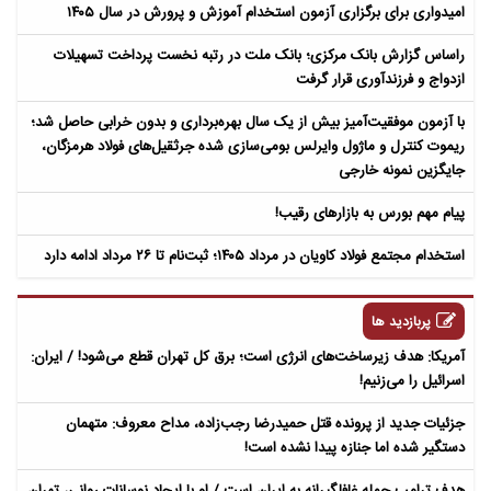
امیدواری برای برگزاری آزمون استخدام آموزش و پرورش در سال ۱۴۰۵
راساس گزارش بانک مرکزی؛ بانک ملت در رتبه نخست پرداخت تسهیلات
ازدواج و فرزندآوری قرار گرفت
با آزمون موفقیت‌آمیز بیش از یک سال بهره‌برداری و بدون خرابی حاصل شد؛
ریموت کنترل و ماژول وایرلس بومی‌سازی شده جرثقیل‌های فولاد هرمزگان،
جایگزین نمونه خارجی
پیام مهم بورس به بازارهای رقیب!
استخدام مجتمع فولاد کاویان در مرداد ۱۴۰۵؛ ثبت‌نام تا ۲۶ مرداد ادامه دارد
پربازدید ها
آمریکا: هدف زیرساخت‌های انرژی است؛ برق کل تهران قطع می‌شود! / ایران:
اسرائیل را می‌زنیم!
جزئیات جدید از پرونده قتل حمیدرضا رجب‌زاده، مداح معروف: متهمان
دستگیر شده اما جنازه پیدا نشده است!
هدف ترامپ حمله غافلگیرانه به ایران است / او با ایجاد نوسانات روانی، تهران