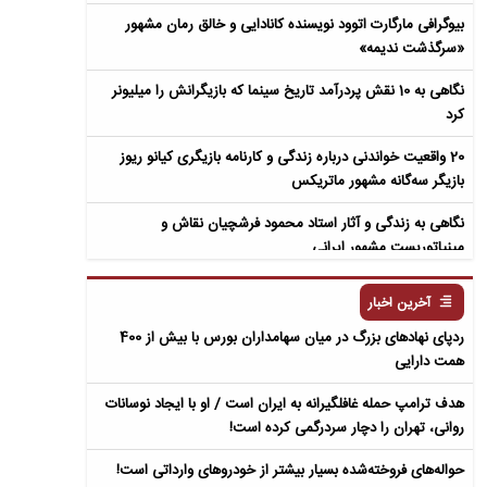
بیوگرافی مارگارت اتوود نویسنده کانادایی و خالق رمان مشهور
«سرگذشت ندیمه»
نگاهی به 10 نقش پردرآمد تاریخ سینما که بازیگرانش را میلیونر
کرد
20 واقعیت خواندنی درباره زندگی و کارنامه بازیگری کیانو ریوز
بازیگر سه‌گانه مشهور ماتریکس
نگاهی به زندگی و آثار استاد محمود فرشچیان نقاش و
مینیاتوریست مشهور ایرانی
نگاهی به زندگی و آثار عباس معروفی نویسنده ایرانی و خالق رمان
آخرین اخبار
سمفونی مردگان
ردپای نهادهای بزرگ در میان سهامداران بورس با بیش از 400
همت دارایی
هدف ترامپ حمله غافلگیرانه به ایران است / او با ایجاد نوسانات
روانی، تهران را دچار سردرگمی کرده است!
حواله‌های فروخته‌شده بسیار بیشتر از خودروهای وارداتی است!