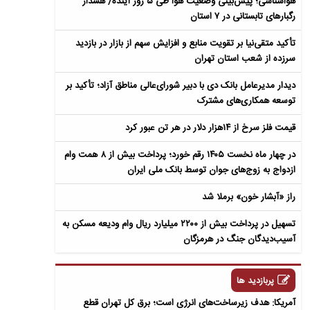
هواشناسی؛ پیش‌بینی وضعیت هوا طی ۵ روز آینده/ هشدار
رگبارهای تابستانی در ۷ استان
تأکید متقی‌نیا بر تقویت منابع و افزایش سهم از بازار در بازدید
سرزده از شعب استان تهران
دیدار مدیرعامل بانک دی با دبیر شورای‌عالی مناطق آزاد؛ تأکید بر
توسعه همکاری‌های مشترک
قیمت فلز سرخ از ۱۴هزار دلار در هر تن عبور کرد
در چهار ماه نخست ۱۴۰۵ رقم خورد؛ پرداخت بیش از ۸ همت وام
ازدواج به زوج‌های جوان توسط بانک ملی ایران
راز «آبشار خون» برملا شد
تسهیل در پرداخت بیش از ۲۲۰۰ میلیارد ریال وام ودیعه مسکن به
آسیب‌دیدگان جنگ در هرمزگان
پربازدید ها
آمریکا: هدف زیرساخت‌های انرژی است؛ برق کل تهران قطع