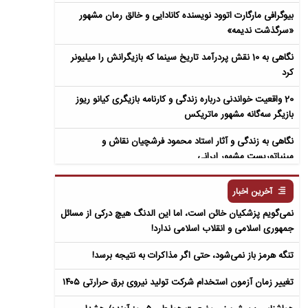
بیوگرافی مارگارت اتوود نویسنده کانادایی و خالق رمان مشهور
«سرگذشت ندیمه»
نگاهی به 10 نقش پردرآمد تاریخ سینما که بازیگرانش را میلیونر
کرد
20 واقعیت خواندنی درباره زندگی و کارنامه بازیگری کیانو ریوز
بازیگر سه‌گانه مشهور ماتریکس
نگاهی به زندگی و آثار استاد محمود فرشچیان نقاش و
مینیاتوریست مشهور ایرانی
نگاهی به زندگی و آثار عباس معروفی نویسنده ایرانی و خالق رمان
آخرین اخبار
سمفونی مردگان
نمی‌گویم پزشکیان خائن است، اما این الدنگ هیچ درکی از مسائل
جمهوری اسلامی و انقلاب اسلامی ندارد!
تنگه هرمز باز نمی‌شود، حتی اگر مذاکرات به نتیجه برسد!
تغییر زمان آزمون استخدام شرکت تولید نیروی برق حرارتی ۱۴۰۵