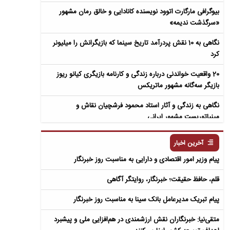
بیوگرافی مارگارت اتوود نویسنده کانادایی و خالق رمان مشهور
«سرگذشت ندیمه»
نگاهی به 10 نقش پردرآمد تاریخ سینما که بازیگرانش را میلیونر
کرد
20 واقعیت خواندنی درباره زندگی و کارنامه بازیگری کیانو ریوز
بازیگر سه‌گانه مشهور ماتریکس
نگاهی به زندگی و آثار استاد محمود فرشچیان نقاش و
مینیاتوریست مشهور ایرانی
نگاهی به زندگی و آثار عباس معروفی نویسنده ایرانی و خالق رمان
آخرین اخبار
سمفونی مردگان
پیام وزیر امور اقتصادی و دارایی به مناسبت روز خبرنگار
قلم، حافظ حقیقت؛ خبرنگار، روایتگر آگاهی
پیام تبریک مدیرعامل بانک سینا به مناسبت روز خبرنگار
متقی‌نیا: خبرنگاران نقش ارزشمندی در هم‌افزایی ملی و پیشبرد