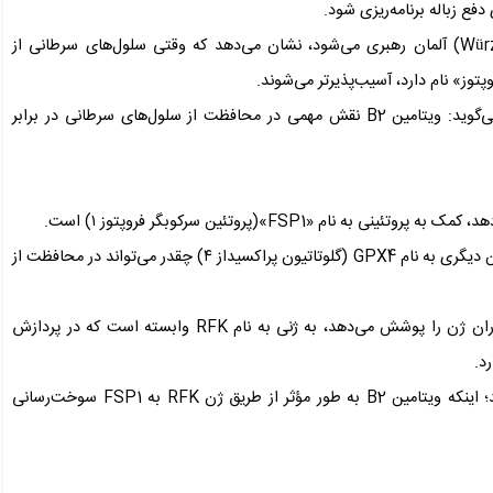
ع زباله برنامه‌ریزی شود.
این مطالعه جدید که توسط تیمی از دانشگاه ورزبورگ(Würzburg) آلمان رهبری می‌شود، نشان می‌دهد که وقتی سلول‌های سرطانی از
ورا اسکافار(Vera Skafar)، زیست‌شناس دانشگاه ورزبورگ می‌گوید: ویتامین B2 نقش مهمی در محافظت از سلول‌های سرطانی در برابر
 «FSP1»(پروتئین سرکوبگر فروپتوز ۱) است.
مطالعات در سال‌های اخیر نشان داده‌اند که FSP1 در کنار پروتئین دیگری به نام GPX4 (گلوتاتیون پراکسیداز ۴) چقدر می‌تواند در محافظت از
این تیم دریافت که FSP1 از طریق یک فرآیند غربالگری که هزاران ژن را پوشش می‌دهد، به ژنی به نام RFK وابسته است که در پردازش
آزمایش‌های آزمایشگاهی بیشتر، مسیر بیولوژیکی را تأیید کردند؛ اینکه ویتامین B2 به طور مؤثر از طریق ژن RFK به FSP1 سوخت‌رسانی