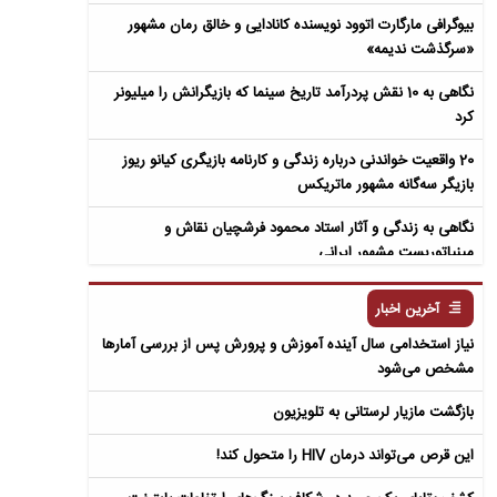
بیوگرافی مارگارت اتوود نویسنده کانادایی و خالق رمان مشهور
«سرگذشت ندیمه»
نگاهی به 10 نقش پردرآمد تاریخ سینما که بازیگرانش را میلیونر
کرد
20 واقعیت خواندنی درباره زندگی و کارنامه بازیگری کیانو ریوز
بازیگر سه‌گانه مشهور ماتریکس
نگاهی به زندگی و آثار استاد محمود فرشچیان نقاش و
مینیاتوریست مشهور ایرانی
نگاهی به زندگی و آثار عباس معروفی نویسنده ایرانی و خالق رمان
آخرین اخبار
سمفونی مردگان
نیاز استخدامی سال آینده آموزش و پرورش پس از بررسی آمارها
مشخص می‌شود
بازگشت مازیار لرستانی به تلویزیون
این قرص می‌تواند درمان HIV را متحول کند!