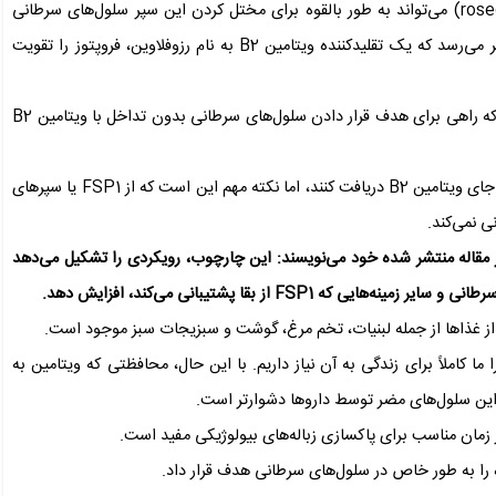
این آزمایش‌ها همچنین نشان داد که ترکیب رزوفلاوین(roseoflavin) می‌تواند به طور بالقوه برای مختل کردن این سپر سلول‌های سرطانی
عمل کند. در سلول‌های سرطانی کشت‌شده در آزمایشگاه، به نظر می‌رسد که یک تقلیدکننده ویتامین B2 به نام رزوفلاوین، فروپتوز را تقویت
برای نتیجه‌گیری خیلی زود است، اما این مطالعه نشان می‌دهد که راهی برای هدف قرار دادن سلول‌های سرطانی بدون تداخل با ویتامین B2
رزوفلاوین اساساً سلول‌های سرطانی را فریب می‌دهد تا آن را به جای ویتامین B2 دریافت کنند، اما نکته مهم این است که از FSP1 یا سپرهای
 مقاله منتشر شده خود می‌نویسند: این چارچوب، رویکردی را تشکیل می‌دهد
 FSP1 از بقا پشتیبانی می‌کند، افزایش دهد.
ه ویتامین B2 خطرناک است، زیرا ما کاملاً برای زندگی به آن نیاز داریم. با این حال، محافظتی که ویتامین به
این سلول‌های مضر توسط داروها دشوارتر است.
در زمان مناسب برای پاکسازی زباله‌های بیولوژیکی مفید است.
 را به طور خاص در سلول‌های سرطانی هدف قرار داد.