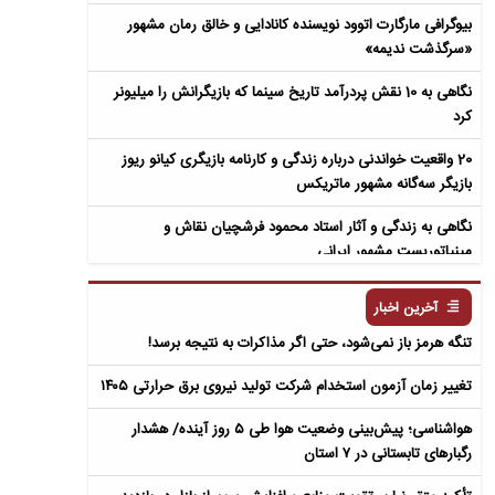
بیوگرافی مارگارت اتوود نویسنده کانادایی و خالق رمان مشهور
«سرگذشت ندیمه»
نگاهی به 10 نقش پردرآمد تاریخ سینما که بازیگرانش را میلیونر
کرد
20 واقعیت خواندنی درباره زندگی و کارنامه بازیگری کیانو ریوز
بازیگر سه‌گانه مشهور ماتریکس
نگاهی به زندگی و آثار استاد محمود فرشچیان نقاش و
مینیاتوریست مشهور ایرانی
نگاهی به زندگی و آثار عباس معروفی نویسنده ایرانی و خالق رمان
آخرین اخبار
سمفونی مردگان
تنگه هرمز باز نمی‌شود، حتی اگر مذاکرات به نتیجه برسد!
تغییر زمان آزمون استخدام شرکت تولید نیروی برق حرارتی ۱۴۰۵
هواشناسی؛ پیش‌بینی وضعیت هوا طی ۵ روز آینده/ هشدار
رگبارهای تابستانی در ۷ استان