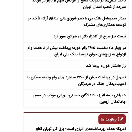
تأکید متقی‌نیا بر تقویت منابع و افزایش سهم از بازار در بازدید
سرزده از شعب استان تهران
دیدار مدیرعامل بانک دی با دبیر شورای‌عالی مناطق آزاد؛ تأکید بر
توسعه همکاری‌های مشترک
قیمت فلز سرخ از ۱۴هزار دلار در هر تن عبور کرد
در چهار ماه نخست ۱۴۰۵ رقم خورد؛ پرداخت بیش از ۸ همت وام
ازدواج به زوج‌های جوان توسط بانک ملی ایران
راز «آبشار خون» برملا شد
تسهیل در پرداخت بیش از ۲۲۰۰ میلیارد ریال وام ودیعه مسکن به
آسیب‌دیدگان جنگ در هرمزگان
همراهی بیمه البرز با دلدادگان حسینی؛ برپایی موکب در مسیر
جاماندگان اربعین
پربازدید ها
آمریکا: هدف زیرساخت‌های انرژی است؛ برق کل تهران قطع