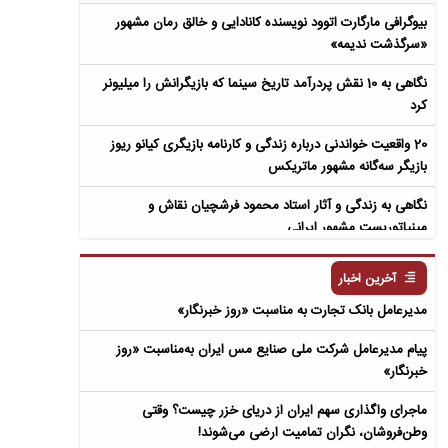
بیوگرافی مارگارت اتوود نویسنده کانادایی و خالق رمان مشهور
«سرگذشت ندیمه»
نگاهی به 10 نقش پردرآمد تاریخ سینما که بازیگرانش را میلیونر
کرد
20 واقعیت خواندنی درباره زندگی و کارنامه بازیگری کیانو ریوز
بازیگر سه‌گانه مشهور ماتریکس
نگاهی به زندگی و آثار استاد محمود فرشچیان نقاش و
مینیاتوریست مشهور ایرانی
نگاهی به زندگی و آثار عباس معروفی نویسنده ایرانی و خالق رمان
آخرین اخبار
سمفونی مردگان
مدیرعامل بانک تجارت به‌ مناسبت «روز خبرنگار»
پیام مدیرعامل شرکت ملی صنایع مس ایران به‌مناسبت «روز
خبرنگار»
ماجرای واگذاری سهم ایران از دریای خزر چیست؟ وقتی
وطن‌فروشان، نگران تمامیت ارضی می‌شوند!