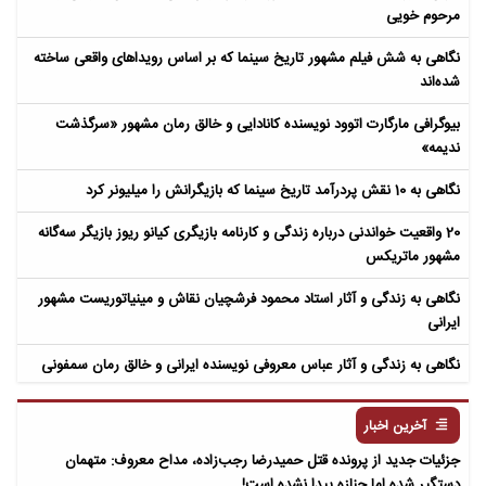
مرحوم خویی
نگاهی به شش فیلم مشهور تاریخ سینما که بر اساس رویداهای واقعی ساخته
شده‌اند
بیوگرافی مارگارت اتوود نویسنده کانادایی و خالق رمان مشهور «سرگذشت
ندیمه»
نگاهی به 10 نقش پردرآمد تاریخ سینما که بازیگرانش را میلیونر کرد
20 واقعیت خواندنی درباره زندگی و کارنامه بازیگری کیانو ریوز بازیگر سه‌گانه
مشهور ماتریکس
نگاهی به زندگی و آثار استاد محمود فرشچیان نقاش و مینیاتوریست مشهور
ایرانی
نگاهی به زندگی و آثار عباس معروفی نویسنده ایرانی و خالق رمان سمفونی
مردگان
آخرین اخبار
جزئیات جدید از پرونده قتل حمیدرضا رجب‌زاده، مداح معروف: متهمان
دستگیر شده اما جنازه پیدا نشده است!