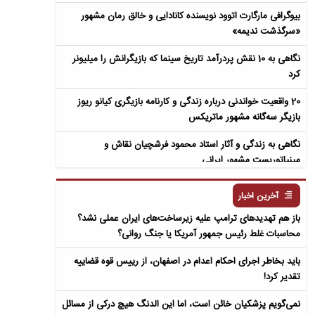
بیوگرافی مارگارت اتوود نویسنده کانادایی و خالق رمان مشهور
«سرگذشت ندیمه»
نگاهی به 10 نقش پردرآمد تاریخ سینما که بازیگرانش را میلیونر
کرد
20 واقعیت خواندنی درباره زندگی و کارنامه بازیگری کیانو ریوز
بازیگر سه‌گانه مشهور ماتریکس
نگاهی به زندگی و آثار استاد محمود فرشچیان نقاش و
مینیاتوریست مشهور ایرانی
نگاهی به زندگی و آثار عباس معروفی نویسنده ایرانی و خالق رمان
آخرین اخبار
سمفونی مردگان
باز هم تهدیدهای ترامپ علیه زیرساخت‌های ایران عملی نشد؟
محاسبات غلط رئیس جمهور آمریکا یا جنگ روانی؟
باید بخاطر اجرای احکام اعدام در اصفهان، از رییس قوه قضاییه
تقدیر کرد!
نمی‌گویم پزشکیان خائن است، اما این الدنگ هیچ درکی از مسائل