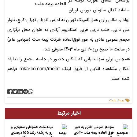
براساس افشای صورت گرفته در
سامانه کدال سازمان بورس اوراق
بهادار، سالن رازی هتل المپیک تهران به آدرس اتوبان تهران-کرج، بلوار
علی دایی، جنب دربی غربی استادیوم آزادی به عنوان محل برگزاری
مجمع عمومی عادی به طور فوق‌العاده شرکت بیمه ملت (سهامی عام)
در ساعت 10 صبح روز 20 دی ماه 1403 معرفی شد.
همچنین برای سهامدارانی که امکان حضور در جلسه مجمع را ندارند
امکان مشاهده آنلاین از طریق لینک roka-co.com/melat فراهم
شده است.
بیمه ملت
اخبار مرتبط
مجمع عمومی عادی به طور
بیمه ملت همچنان صعودی و
فوق العاده بیمه ملت ۲۰ دی
رو به رشد/ رشد ۱۵۵ درصدی