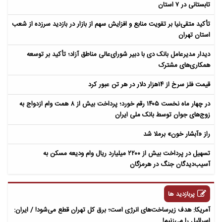
تابستانی در ۷ استان
تأکید متقی‌نیا بر تقویت منابع و افزایش سهم از بازار در بازدید سرزده از شعب
استان تهران
دیدار مدیرعامل بانک دی با دبیر شورای‌عالی مناطق آزاد؛ تأکید بر توسعه
همکاری‌های مشترک
قیمت فلز سرخ از ۱۴هزار دلار در هر تن عبور کرد
در چهار ماه نخست ۱۴۰۵ رقم خورد؛ پرداخت بیش از ۸ همت وام ازدواج به
زوج‌های جوان توسط بانک ملی ایران
راز «آبشار خون» برملا شد
تسهیل در پرداخت بیش از ۲۲۰۰ میلیارد ریال وام ودیعه مسکن به
آسیب‌دیدگان جنگ در هرمزگان
پربازدید ها
آمریکا: هدف زیرساخت‌های انرژی است؛ برق کل تهران قطع می‌شود! / ایران:
اسرائیل را می‌زنیم!