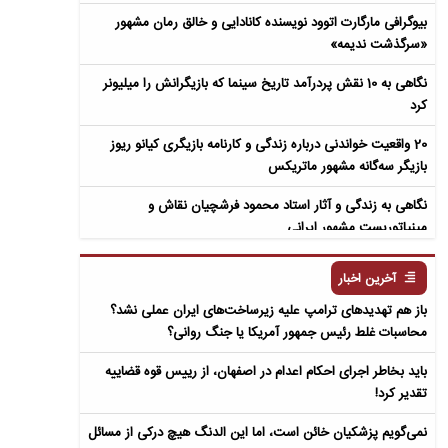
بیوگرافی مارگارت اتوود نویسنده کانادایی و خالق رمان مشهور
«سرگذشت ندیمه»
نگاهی به 10 نقش پردرآمد تاریخ سینما که بازیگرانش را میلیونر
کرد
20 واقعیت خواندنی درباره زندگی و کارنامه بازیگری کیانو ریوز
بازیگر سه‌گانه مشهور ماتریکس
نگاهی به زندگی و آثار استاد محمود فرشچیان نقاش و
مینیاتوریست مشهور ایرانی
نگاهی به زندگی و آثار عباس معروفی نویسنده ایرانی و خالق رمان
آخرین اخبار
سمفونی مردگان
باز هم تهدیدهای ترامپ علیه زیرساخت‌های ایران عملی نشد؟
محاسبات غلط رئیس جمهور آمریکا یا جنگ روانی؟
باید بخاطر اجرای احکام اعدام در اصفهان، از رییس قوه قضاییه
تقدیر کرد!
نمی‌گویم پزشکیان خائن است، اما این الدنگ هیچ درکی از مسائل