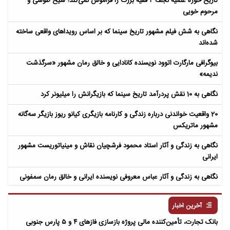
تاریخ حوزه علمیه نجف ۲ فقیه بزرگ را فراموش نمی‌کند؛ شیخ طوسی و
مرحوم خویی
نگاهی به شش فیلم مشهور تاریخ سینما که بر اساس رویداهای واقعی ساخته
شده‌اند
بیوگرافی مارگارت اتوود نویسنده کانادایی و خالق رمان مشهور «سرگذشت
ندیمه»
نگاهی به 10 نقش پردرآمد تاریخ سینما که بازیگرانش را میلیونر کرد
20 واقعیت خواندنی درباره زندگی و کارنامه بازیگری کیانو ریوز بازیگر سه‌گانه
مشهور ماتریکس
نگاهی به زندگی و آثار استاد محمود فرشچیان نقاش و مینیاتوریست مشهور
ایرانی
نگاهی به زندگی و آثار عباس معروفی نویسنده ایرانی و خالق رمان سمفونی
مردگان
آخرین اخبار
بانک تجارت، تأمین‌کننده مالی پروژه بازسازی فازهای ۴ و ۵ پارس جنوبی