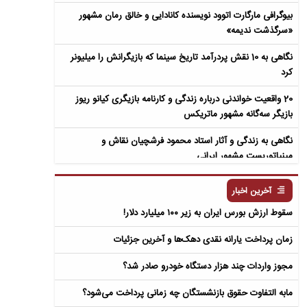
بیوگرافی مارگارت اتوود نویسنده کانادایی و خالق رمان مشهور
«سرگذشت ندیمه»
نگاهی به 10 نقش پردرآمد تاریخ سینما که بازیگرانش را میلیونر
کرد
20 واقعیت خواندنی درباره زندگی و کارنامه بازیگری کیانو ریوز
بازیگر سه‌گانه مشهور ماتریکس
نگاهی به زندگی و آثار استاد محمود فرشچیان نقاش و
مینیاتوریست مشهور ایرانی
نگاهی به زندگی و آثار عباس معروفی نویسنده ایرانی و خالق رمان
آخرین اخبار
سمفونی مردگان
سقوط ارزش بورس ایران به زیر ۱۰۰ میلیارد دلار!
زمان پرداخت یارانه نقدی دهک‌ها و آخرین جزئیات
مجوز واردات چند هزار دستگاه خودرو صادر شد؟
مابه التفاوت حقوق بازنشستگان چه زمانی پرداخت می‌شود؟