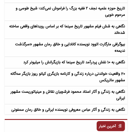
تاریخ حوزه علمیه نجف ۲ فقیه بزرگ را فراموش نمی‌کند؛ شیخ طوسی و
مرحوم خویی
نگاهی به شش فیلم مشهور تاریخ سینما که بر اساس رویداهای واقعی ساخته
شده‌اند
بیوگرافی مارگارت اتوود نویسنده کانادایی و خالق رمان مشهور «سرگذشت
ندیمه»
نگاهی به 10 نقش پردرآمد تاریخ سینما که بازیگرانش را میلیونر کرد
20 واقعیت خواندنی درباره زندگی و کارنامه بازیگری کیانو ریوز بازیگر سه‌گانه
مشهور ماتریکس
نگاهی به زندگی و آثار استاد محمود فرشچیان نقاش و مینیاتوریست مشهور
ایرانی
نگاهی به زندگی و آثار عباس معروفی نویسنده ایرانی و خالق رمان سمفونی
مردگان
آخرین اخبار