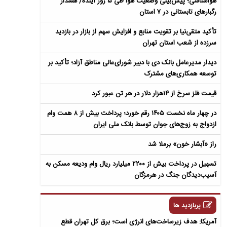
هواشناسی؛ پیش‌بینی وضعیت هوا طی ۵ روز آینده/ هشدار
رگبارهای تابستانی در ۷ استان
تأکید متقی‌نیا بر تقویت منابع و افزایش سهم از بازار در بازدید
سرزده از شعب استان تهران
دیدار مدیرعامل بانک دی با دبیر شورای‌عالی مناطق آزاد؛ تأکید بر
توسعه همکاری‌های مشترک
قیمت فلز سرخ از ۱۴هزار دلار در هر تن عبور کرد
در چهار ماه نخست ۱۴۰۵ رقم خورد؛ پرداخت بیش از ۸ همت وام
ازدواج به زوج‌های جوان توسط بانک ملی ایران
راز «آبشار خون» برملا شد
تسهیل در پرداخت بیش از ۲۲۰۰ میلیارد ریال وام ودیعه مسکن به
آسیب‌دیدگان جنگ در هرمزگان
پربازدید ها
آمریکا: هدف زیرساخت‌های انرژی است؛ برق کل تهران قطع