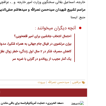
خارجه، اسماعیل بقائی سخنگوی وزارت امور خارجه و...، عراقچی 
مراسم تشییع شهیدان سیدحسن نصرالله و سیدهاشم صفی‌الدین امر
منبع: ایسنا
آنچه دیگران میخوانند :
احتمال انتخاب جانشین برای امیر قلعه‌نویی؟
بیژن مرتضوی در فینال جام جهانی به همراه شکیرا، مدونا
کاهش مصرف شکر در 2 سال اول زندگی؛ خطر زوال عقل را پایین می آورد
یک آمار عجیب از رونالدو در گلزنی با ضربه سر
عراقچی
سیدحسن نصرالله
بیروت
|
|
ا
«سعد الحریری» حمایت آمریکاوفرانسه برای باقی ماندن ر