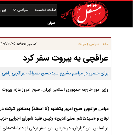
صفحه نخست
سیاسی
بین‌ا
عنوان
|
۱۴۰۳/۱۲/۰۵ ۰۶:۳۰:۵۱
خانه
سیاسی
دولت
کد خبر
159210
|
|
عراقچی به بیروت سفر کرد
برای حضور در مراسم تشییع سیدحسن نصرالله؛ عراقچی راهی ب
وزیر امور خارجه جمهوری اسلامی ایران، صبح امروز عازم بیروت 
عباس عراقچی صبح امروز یکشنبه (۵
لبنان و «سیدهاشم صفی‌الدین» رئیس فقید شورای اجرایی حزب‌ال
بر اساس این گزارش، در جریان این سفر برخی از دیپلمات‌های ار