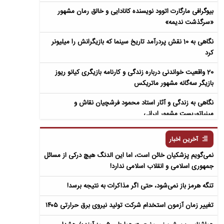
بیوگرافی مارگارت اتوود نویسنده کانادایی و خالق رمان مشهور
«سرگذشت ندیمه»
نگاهی به 10 نقش پردرآمد تاریخ سینما که بازیگرانش را میلیونر
کرد
20 واقعیت خواندنی درباره زندگی و کارنامه بازیگری کیانو ریوز
بازیگر سه‌گانه مشهور ماتریکس
نگاهی به زندگی و آثار استاد محمود فرشچیان نقاش و
مینیاتوریست مشهور ایرانی
نگاهی به زندگی و آثار عباس معروفی نویسنده ایرانی و خالق رمان
آخرین اخبار
سمفونی مردگان
نمی‌گویم پزشکیان خائن است، اما این الدنگ هیچ درکی از مسائل
جمهوری اسلامی و انقلاب اسلامی ندارد!
تنگه هرمز باز نمی‌شود، حتی اگر مذاکرات به نتیجه برسد!
تغییر زمان آزمون استخدام شرکت تولید نیروی برق حرارتی ۱۴۰۵