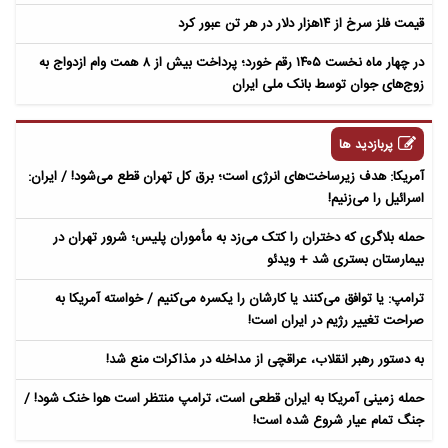
قیمت فلز سرخ از ۱۴هزار دلار در هر تن عبور کرد
در چهار ماه نخست ۱۴۰۵ رقم خورد؛ پرداخت بیش از ۸ همت وام ازدواج به
زوج‌های جوان توسط بانک ملی ایران
پربازدید ها
آمریکا: هدف زیرساخت‌های انرژی است؛ برق کل تهران قطع می‌شود! / ایران:
اسرائیل را می‌زنیم!
حمله بلاگری که دختران را کتک می‌زد به مأموران پلیس؛ شرور تهران در
بیمارستان بستری شد + ویدئو
ترامپ: یا توافق می‌کنند یا کارشان را یکسره می‌کنیم / خواسته آمریکا به
صراحت تغییر رژیم در ایران است!
به دستور رهبر انقلاب، عراقچی از مداخله در مذاکرات منع شد!
حمله زمینی آمریکا به ایران قطعی است، ترامپ منتظر است هوا خنک شود! /
جنگ تمام عیار شروع شده است!