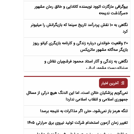
بیوگرافی مارگارت اتوود نویسنده کانادایی و خالق رمان مشهور
«سرگذشت ندیمه»
نگاهی به 10 نقش پردرآمد تاریخ سینما که بازیگرانش را میلیونر
کرد
20 واقعیت خواندنی درباره زندگی و کارنامه بازیگری کیانو ریوز
بازیگر سه‌گانه مشهور ماتریکس
نگاهی به زندگی و آثار استاد محمود فرشچیان نقاش و
مینیاتوریست مشهور ایرانی
نگاهی به زندگی و آثار عباس معروفی نویسنده ایرانی و خالق رمان
آخرین اخبار
سمفونی مردگان
نمی‌گویم پزشکیان خائن است، اما این الدنگ هیچ درکی از مسائل
جمهوری اسلامی و انقلاب اسلامی ندارد!
تنگه هرمز باز نمی‌شود، حتی اگر مذاکرات به نتیجه برسد!
تغییر زمان آزمون استخدام شرکت تولید نیروی برق حرارتی ۱۴۰۵