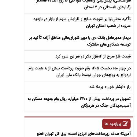
هواشناسی؛ پیش‌بینی وضعیت هوا طی ۵ روز آینده/ هشدار
رگبارهای تابستانی در ۷ استان
تأکید متقی‌نیا بر تقویت منابع و افزایش سهم از بازار در بازدید
سرزده از شعب استان تهران
دیدار مدیرعامل بانک دی با دبیر شورای‌عالی مناطق آزاد؛ تأکید بر
توسعه همکاری‌های مشترک
قیمت فلز سرخ از ۱۴هزار دلار در هر تن عبور کرد
در چهار ماه نخست ۱۴۰۵ رقم خورد؛ پرداخت بیش از ۸ همت وام
ازدواج به زوج‌های جوان توسط بانک ملی ایران
راز «آبشار خون» برملا شد
تسهیل در پرداخت بیش از ۲۲۰۰ میلیارد ریال وام ودیعه مسکن به
آسیب‌دیدگان جنگ در هرمزگان
پربازدید ها
آمریکا: هدف زیرساخت‌های انرژی است؛ برق کل تهران قطع