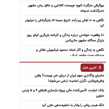
بیوگرافی مارگارت اتوود نویسنده کانادایی و خالق رمان مشهور
«سرگذشت ندیمه»
نگاهی به 10 نقش پردرآمد تاریخ سینما که بازیگرانش را میلیونر
کرد
20 واقعیت خواندنی درباره زندگی و کارنامه بازیگری کیانو ریوز
بازیگر سه‌گانه مشهور ماتریکس
نگاهی به زندگی و آثار استاد محمود فرشچیان نقاش و
مینیاتوریست مشهور ایرانی
نگاهی به زندگی و آثار عباس معروفی نویسنده ایرانی و خالق رمان
آخرین اخبار
سمفونی مردگان
ماجرای واگذاری سهم ایران از دریای خزر چیست؟ وقتی
وطن‌فروشان، نگران تمامیت ارضی می‌شوند!
بانک تجارت، تأمین‌کننده مالی پروژه بازسازی فازهای ۴ و ۵ پارس
جنوبی
تنگه هرمز ریاض را وادار به تخفیف‌دهی نفتی کرد