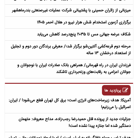
میزبانی از زائران حسینی با پشتیبانی شرکت عملیات غیرصنعتی بندرماهشهر
برگزاری آزمون استخدام شش هزار نیرو در هلال احمر ۱۴۰۵
شکاف عرضه جهانی مس تا ۲۰۳۵ پنج‌درصد کاهش می‌یابد
مرحله دوم قرعه‌کشی آلتین‌شو برگزار شد؛/ معرفی برندگان دور دوم و تجلیل
از استعداد درخشان ۱۳ ساله
​فرزندان ایران در راه قهرمانی/ همراهی بانک صادرات ایران با نوجوانان و
جوانان اعزامی به رقابت‌های وزنه‌برداری تاشکند
پربازدید ها
آمریکا: هدف زیرساخت‌های انرژی است؛ برق کل تهران قطع می‌شود! / ایران:
اسرائیل را می‌زنیم!
جزئیات جدید از پرونده قتل حمیدرضا رجب‌زاده، مداح معروف: متهمان
دستگیر شده اما جنازه پیدا نشده است!
هدف ترامپ حمله غافلگیرانه به ایران است / او با ایجاد نوسانات روانی، تهران