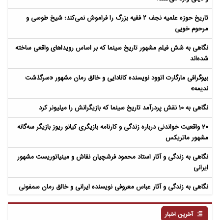
تاریخ حوزه علمیه نجف ۲ فقیه بزرگ را فراموش نمی‌کند؛ شیخ طوسی و
مرحوم خویی
نگاهی به شش فیلم مشهور تاریخ سینما که بر اساس رویداهای واقعی ساخته
شده‌اند
بیوگرافی مارگارت اتوود نویسنده کانادایی و خالق رمان مشهور «سرگذشت
ندیمه»
نگاهی به 10 نقش پردرآمد تاریخ سینما که بازیگرانش را میلیونر کرد
20 واقعیت خواندنی درباره زندگی و کارنامه بازیگری کیانو ریوز بازیگر سه‌گانه
مشهور ماتریکس
نگاهی به زندگی و آثار استاد محمود فرشچیان نقاش و مینیاتوریست مشهور
ایرانی
نگاهی به زندگی و آثار عباس معروفی نویسنده ایرانی و خالق رمان سمفونی
مردگان
آخرین اخبار