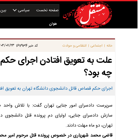
صفحه نخست
سیاسی
بین‌ا
عنوان
|
۰۴/۰۷/۲۳ ۱۱:۱۵:۴۳
خانه
اجتماعی
انتظامی و حوادث
کد خبر
167934
|
|
علت به تعویق افتادن اجرای حکم
چه بود؟
اجرای حکم قصاص قاتل دانشجوی دانشگاه تهران به تعویق افتاد/ اولیای دم 2
سرپرست دادسرای امور جنایی تهران گفت: با تلاش واحد 
سازش دادسرای جنایی، اولیای دم پرونده قتل دانشجوی دا
تهران، دو ماه مهلت دادند.
قاضی محمد شهریاری در خصوص پرونده قتل مرحوم امیر محمد 