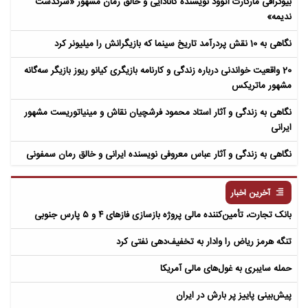
بیوگرافی مارگارت اتوود نویسنده کانادایی و خالق رمان مشهور «سرگذشت
ندیمه»
نگاهی به 10 نقش پردرآمد تاریخ سینما که بازیگرانش را میلیونر کرد
20 واقعیت خواندنی درباره زندگی و کارنامه بازیگری کیانو ریوز بازیگر سه‌گانه
مشهور ماتریکس
نگاهی به زندگی و آثار استاد محمود فرشچیان نقاش و مینیاتوریست مشهور
ایرانی
نگاهی به زندگی و آثار عباس معروفی نویسنده ایرانی و خالق رمان سمفونی
مردگان
آخرین اخبار
بانک تجارت، تأمین‌کننده مالی پروژه بازسازی فازهای ۴ و ۵ پارس جنوبی
تنگه هرمز ریاض را وادار به تخفیف‌دهی نفتی کرد
حمله سایبری به غول‌های مالی آمریکا
پیش‌بینی پاییز پر بارش در ایران