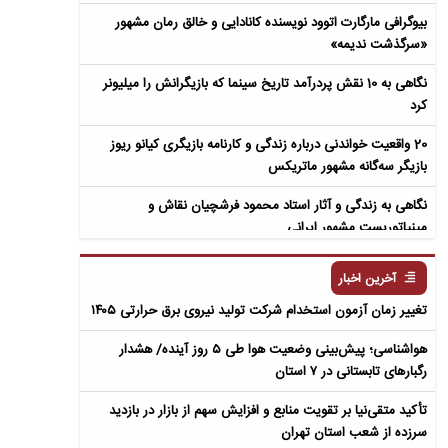
بیوگرافی مارگارت اتوود نویسنده کانادایی و خالق رمان مشهور
«سرگذشت ندیمه»
نگاهی به 10 نقش پردرآمد تاریخ سینما که بازیگرانش را میلیونر
کرد
20 واقعیت خواندنی درباره زندگی و کارنامه بازیگری کیانو ریوز
بازیگر سه‌گانه مشهور ماتریکس
نگاهی به زندگی و آثار استاد محمود فرشچیان نقاش و
مینیاتوریست مشهور ایرانی
نگاهی به زندگی و آثار عباس معروفی نویسنده ایرانی و خالق رمان
آخرین اخبار
سمفونی مردگان
تغییر زمان آزمون استخدام شرکت تولید نیروی برق حرارتی ۱۴۰۵
هواشناسی؛ پیش‌بینی وضعیت هوا طی ۵ روز آینده/ هشدار
رگبارهای تابستانی در ۷ استان
تأکید متقی‌نیا بر تقویت منابع و افزایش سهم از بازار در بازدید
سرزده از شعب استان تهران