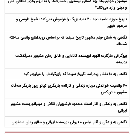
موسوی خوئینی‌ها: چه کسانی بیشترین خسارت‌ها را به ارزش‌های متعالیِ ملی
و دینی وارد می‌کنند؟
تاریخ حوزه علمیه نجف ۲ فقیه بزرگ را فراموش نمی‌کند؛ شیخ طوسی و
مرحوم خویی
نگاهی به شش فیلم مشهور تاریخ سینما که بر اساس رویداهای واقعی ساخته
شده‌اند
بیوگرافی مارگارت اتوود نویسنده کانادایی و خالق رمان مشهور «سرگذشت
ندیمه»
نگاهی به 10 نقش پردرآمد تاریخ سینما که بازیگرانش را میلیونر کرد
20 واقعیت خواندنی درباره زندگی و کارنامه بازیگری کیانو ریوز بازیگر سه‌گانه
مشهور ماتریکس
نگاهی به زندگی و آثار استاد محمود فرشچیان نقاش و مینیاتوریست مشهور
ایرانی
نگاهی به زندگی و آثار عباس معروفی نویسنده ایرانی و خالق رمان سمفونی
مردگان