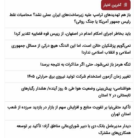
آخرین اخبار
باز هم تهدیدهای ترامپ علیه زیرساخت‌های ایران عملی نشد؟ محاسبات غلط
رئیس جمهور آمریکا یا جنگ روانی؟
باید بخاطر اجرای احکام اعدام در اصفهان، از رییس قوه قضاییه تقدیر کرد!
نمی‌گویم پزشکیان خائن است، اما این الدنگ هیچ درکی از مسائل جمهوری
اسلامی و انقلاب اسلامی ندارد!
تنگه هرمز باز نمی‌شود، حتی اگر مذاکرات به نتیجه برسد!
تغییر زمان آزمون استخدام شرکت تولید نیروی برق حرارتی ۱۴۰۵
هواشناسی؛ پیش‌بینی وضعیت هوا طی ۵ روز آینده/ هشدار رگبارهای
تابستانی در ۷ استان
تأکید متقی‌نیا بر تقویت منابع و افزایش سهم از بازار در بازدید سرزده از شعب
استان تهران
دیدار مدیرعامل بانک دی با دبیر شورای‌عالی مناطق آزاد؛ تأکید بر توسعه
همکاری‌های مشترک