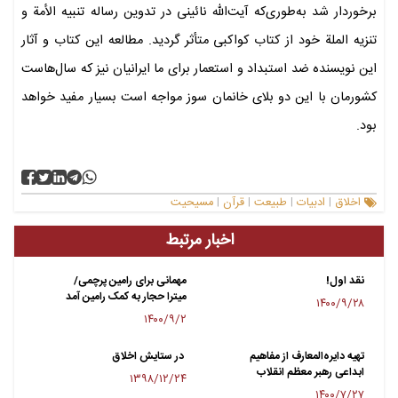
برخوردار شد به‌طوری‌که آیت‌الله نائینی در تدوین رساله تنبیه الأمة و
تنزیه الملة خود از کتاب کواکبی متأثر گردید. مطالعه این کتاب و آثار
این نویسنده ضد استبداد و استعمار برای ما ایرانیان نیز که سال‌هاست
کشورمان با این دو بلای خانمان سوز مواجه است بسیار مفید خواهد
بود.
اخلاق
ادبیات
طبیعت
قرآن
مسیحیت
|
|
|
|
اخبار مرتبط
نقد اول!
مهمانی برای رامین پرچمی/
میترا حجار به کمک رامین آمد
۱۴۰۰/۹/۲۸
۱۴۰۰/۹/۲
تهیه دایره‌المعارف از مفاهیم
در ستایش اخلاق
ابداعی رهبر معظم انقلاب
۱۳۹۸/۱۲/۲۴
۱۴۰۰/۷/۲۷