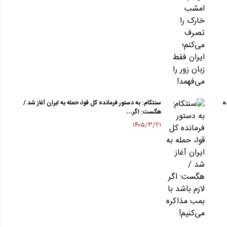
ه
سنتکام: به دستور فرمانده کل قوا، حمله به ایران آغاز شد /
هگست: اگر…
۱۴۰۵/۳/۲۱