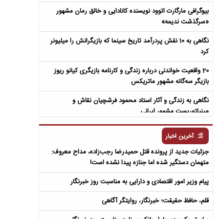
بیوگرافی مارگارت اتوود نویسنده کانادایی و خالق رمان مشهور
«سرگذشت ندیمه»
نگاهی به 10 نقش پردرآمد تاریخ سینما که بازیگرانش را میلیونر
کرد
20 واقعیت خواندنی درباره زندگی و کارنامه بازیگری کیانو ریوز
بازیگر سه‌گانه مشهور ماتریکس
نگاهی به زندگی و آثار استاد محمود فرشچیان نقاش و
مینیاتوریست مشهور ایرانی
نگاهی به زندگی و آثار عباس معروفی نویسنده ایرانی و خالق رمان
آخرین اخبار
سمفونی مردگان
جزئیات جدید از پرونده قتل حمیدرضا رجب‌زاده، مداح معروف:
متهمان دستگیر شده اما جنازه پیدا نشده است!
پیام وزیر امور اقتصادی و دارایی به مناسبت روز خبرنگار
قلم، حافظ حقیقت؛ خبرنگار، روایتگر آگاهی