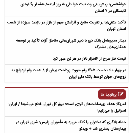
هواشناسی؛ پیش‌بینی وضعیت هوا طی ۵ روز آینده/ هشدار رگبارهای
تابستانی در ۷ استان
تأکید متقی‌نیا بر تقویت منابع و افزایش سهم از بازار در بازدید سرزده از شعب
استان تهران
دیدار مدیرعامل بانک دی با دبیر شورای‌عالی مناطق آزاد؛ تأکید بر توسعه
همکاری‌های مشترک
قیمت فلز سرخ از ۱۴هزار دلار در هر تن عبور کرد
در چهار ماه نخست ۱۴۰۵ رقم خورد؛ پرداخت بیش از ۸ همت وام ازدواج به
زوج‌های جوان توسط بانک ملی ایران
پربازدید ها
آمریکا: هدف زیرساخت‌های انرژی است؛ برق کل تهران قطع می‌شود! / ایران:
اسرائیل را می‌زنیم!
حمله بلاگری که دختران را کتک می‌زد به مأموران پلیس؛ شرور تهران در
بیمارستان بستری شد + ویدئو