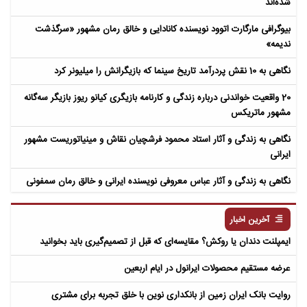
شده‌اند
بیوگرافی مارگارت اتوود نویسنده کانادایی و خالق رمان مشهور «سرگذشت
ندیمه»
نگاهی به 10 نقش پردرآمد تاریخ سینما که بازیگرانش را میلیونر کرد
20 واقعیت خواندنی درباره زندگی و کارنامه بازیگری کیانو ریوز بازیگر سه‌گانه
مشهور ماتریکس
نگاهی به زندگی و آثار استاد محمود فرشچیان نقاش و مینیاتوریست مشهور
ایرانی
نگاهی به زندگی و آثار عباس معروفی نویسنده ایرانی و خالق رمان سمفونی
مردگان
آخرین اخبار
ایمپلنت دندان یا روکش؟ مقایسه‌ای که قبل از تصمیم‌گیری باید بخوانید
عرضه مستقیم محصولات ایرانول در ایام اربعین
روایت بانک ایران زمین از بانکداری نوین با خلق تجربه برای مشتری