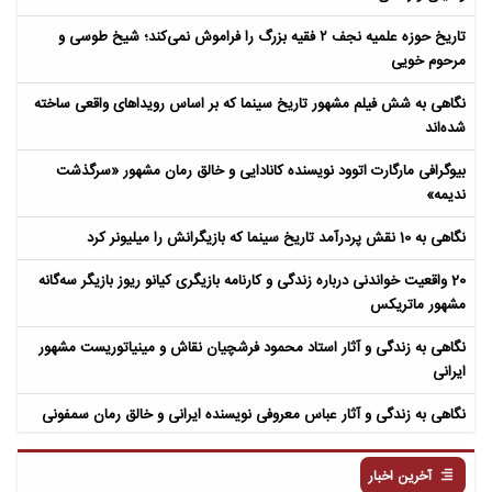
تاریخ حوزه علمیه نجف ۲ فقیه بزرگ را فراموش نمی‌کند؛ شیخ طوسی و
مرحوم خویی
نگاهی به شش فیلم مشهور تاریخ سینما که بر اساس رویداهای واقعی ساخته
شده‌اند
بیوگرافی مارگارت اتوود نویسنده کانادایی و خالق رمان مشهور «سرگذشت
ندیمه»
نگاهی به 10 نقش پردرآمد تاریخ سینما که بازیگرانش را میلیونر کرد
20 واقعیت خواندنی درباره زندگی و کارنامه بازیگری کیانو ریوز بازیگر سه‌گانه
مشهور ماتریکس
نگاهی به زندگی و آثار استاد محمود فرشچیان نقاش و مینیاتوریست مشهور
ایرانی
نگاهی به زندگی و آثار عباس معروفی نویسنده ایرانی و خالق رمان سمفونی
مردگان
آخرین اخبار