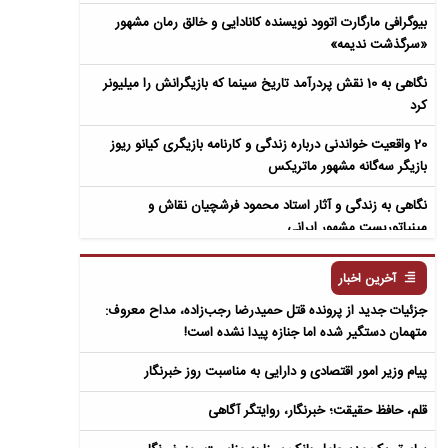
بیوگرافی مارگارت اتوود نویسنده کانادایی و خالق رمان مشهور
«سرگذشت ندیمه»
نگاهی به 10 نقش پردرآمد تاریخ سینما که بازیگرانش را میلیونر
کرد
20 واقعیت خواندنی درباره زندگی و کارنامه بازیگری کیانو ریوز
بازیگر سه‌گانه مشهور ماتریکس
نگاهی به زندگی و آثار استاد محمود فرشچیان نقاش و
مینیاتوریست مشهور ایرانی
نگاهی به زندگی و آثار عباس معروفی نویسنده ایرانی و خالق رمان
آخرین اخبار
سمفونی مردگان
جزئیات جدید از پرونده قتل حمیدرضا رجب‌زاده، مداح معروف:
متهمان دستگیر شده اما جنازه پیدا نشده است!
پیام وزیر امور اقتصادی و دارایی به مناسبت روز خبرنگار
قلم، حافظ حقیقت؛ خبرنگار، روایتگر آگاهی