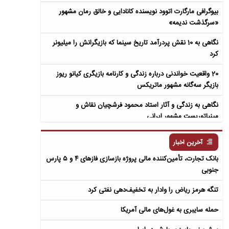
بیوگرافی مارگارت اتوود نویسنده کانادایی و خالق رمان مشهور
«سرگذشت ندیمه»
نگاهی به 10 نقش پردرآمد تاریخ سینما که بازیگرانش را میلیونر
کرد
20 واقعیت خواندنی درباره زندگی و کارنامه بازیگری کیانو ریوز
بازیگر سه‌گانه مشهور ماتریکس
نگاهی به زندگی و آثار استاد محمود فرشچیان نقاش و
مینیاتوریست مشهور ایرانی
نگاهی به زندگی و آثار عباس معروفی نویسنده ایرانی و خالق رمان
آخرین اخبار
سمفونی مردگان
بانک تجارت، تأمین‌کننده مالی پروژه بازسازی فازهای ۴ و ۵ پارس
جنوبی
تنگه هرمز ریاض را وادار به تخفیف‌دهی نفتی کرد
حمله سایبری به غول‌های مالی آمریکا