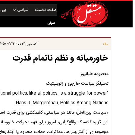
صفحه نخست
سیاسی
بین‌ا
عنوان
|
۰۵/۰۳/۲۴ ۱۷:۳۷:۴۵
خانه
کد خبر
177041
خاورمیانه و نظم ناتمام قدرت
معصومه علیانپور
تحلیلگر سیاست خارجی و ژئوپلیتیک
“International politics, like all politics, is a struggle for power.”
Hans J. Morgenthau, Politics Among Nations
«سیاست بین‌الملل، مانند هر سیاستی، کشمکشی برای قدرت اس
این گزاره کلاسیک واقع‌گرایی، امروز برای فهم تحولات خاورمیانه
مجموعه‌ای از آتش‌بس‌ها، مذاکرات، حملات محدود یا ابتکاره