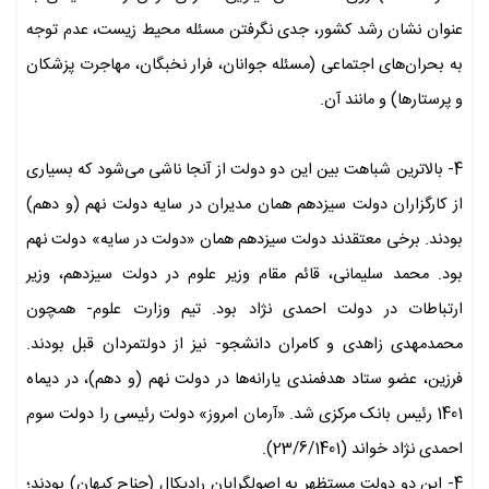
عنوان نشان رشد کشور، جدی نگرفتن مسئله محیط زیست، عدم توجه
به بحران‌های اجتماعی (مسئله جوانان، فرار نخبگان، مهاجرت پزشکان
و پرستارها) و مانند آن.
4- بالاترین شباهت بین این دو دولت از آنجا ناشی می‌شود که بسیاری
از کارگزاران دولت سیزدهم همان مدیران در سایه دولت نهم (و دهم)
بودند. برخی معتقدند دولت سیزدهم همان «دولت در سایه» دولت نهم
بود. محمد سلیمانی، قائم مقام وزیر علوم در دولت سیزدهم، وزیر
ارتباطات در دولت احمدی نژاد بود. تیم وزارت علوم- همچون
محمدمهدی زاهدی و کامران دانشجو- نیز از دولتمردان قبل بودند.
فرزین، عضو ستاد هدفمندی یارانه‌ها در دولت نهم (و دهم)، در دیماه
1401 رئیس بانک مرکزی شد. «آرمان امروز» دولت رئیسی را دولت سوم
احمدی نژاد خواند (23/6/1401).
4- این دو دولت مستظهر به اصولگرایان رادیکال (جناح کیهان) بودند؛