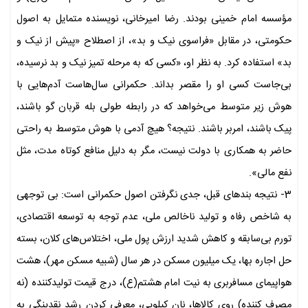
مؤسسه امام خمینی بودند. رضا امیرخانی، نویسنده متمایل به اصول
حکومتی، در مقابل «فراسوی نیک و بد»، از اصطلاح «پیش از نیک و
بد» استفاده کرد. به نظر او، «کسی که به مرحله تمیز نیک و بد نرسیده،
بی‌جاست کسی او را مقصر بداند. حکمرانی سال‌هاست آدم‌هایی با
هوش زیر متوسط می‌خواهد که در رابطه طولی بله قربان گو باشند،
پیک باشند، امربر باشند. نتیجه؟ هیچ آدمی با هوش متوسط به راحتی
حاضر به همکاری با دولت نیست، مگر به دلیل منافع کوتاه مدت، مثل
نفع مالی».
3- نتیجه بندهای قبل، جدی نگرفتن اصول حکمرانی است: بی توجهی
به شاخص رفاه و تولید ناخالص ملی، عدم توجه به توسعه اقتصادی،
تورم بی‌سابقه و کاهش شدید ارزش پول ملی، اختلاس‌های کلان، بسته
حل اجاره بها، یک میلیون مسکن در هر سال (شبیه مسکن مهر)، هشت
هواپیمای مسافربری به نیت امام هشتم(ع)، درج قیمت تولیدکننده (نه
مصرف کننده) روی کالاها، نان کیلویی، معرفی کردن رشد نقدینگی به