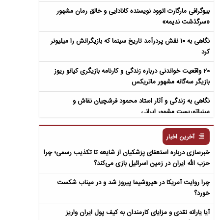
بیوگرافی مارگارت اتوود نویسنده کانادایی و خالق رمان مشهور
«سرگذشت ندیمه»
نگاهی به 10 نقش پردرآمد تاریخ سینما که بازیگرانش را میلیونر
کرد
20 واقعیت خواندنی درباره زندگی و کارنامه بازیگری کیانو ریوز
بازیگر سه‌گانه مشهور ماتریکس
نگاهی به زندگی و آثار استاد محمود فرشچیان نقاش و
مینیاتوریست مشهور ایرانی
نگاهی به زندگی و آثار عباس معروفی نویسنده ایرانی و خالق رمان
آخرین اخبار
سمفونی مردگان
خبرسازی درباره استعفای پزشکیان از شایعه تا تکذیب رسمی؛ چرا
حزب الله ایران در زمین اسرائیل بازی می‌کند؟
چرا روایت آمریکا در هیروشیما پیروز شد و در میناب شکست
خورد؟
آیا یارانه نقدی و مزایای کارمندان به کیف پول ایران واریز