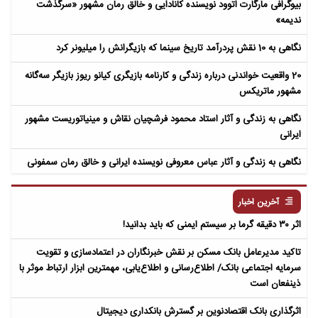
بیوگرافی مارگارت اتوود نویسنده کانادایی و خالق رمان مشهور «سرگذشت
ندیمه»
نگاهی به 10 نقش پردرآمد تاریخ سینما که بازیگرانش را میلیونر کرد
20 واقعیت خواندنی درباره زندگی و کارنامه بازیگری کیانو ریوز بازیگر سه‌گانه
مشهور ماتریکس
نگاهی به زندگی و آثار استاد محمود فرشچیان نقاش و مینیاتوریست مشهور
ایرانی
نگاهی به زندگی و آثار عباس معروفی نویسنده ایرانی و خالق رمان سمفونی
مردگان
آخرین اخبار
اثر ۳۰ دقیقه گرما بر سیستم ایمنی که باید بدانید!
تاکید مدیرعامل بانک مسکن بر نقش خبرنگاران در اعتمادسازی و تقویت
سرمایه اجتماعی بانک/ اطلاع‌رسانی و اطلاع‌یابی، مهمترین ابزار ارتباط موثر با
ذینفعان است
اثرگذاری بانک اقتصادنوین بر گسترش بانکداری دیجیتال