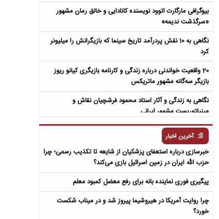
بیوگرافی مارگارت اتوود نویسنده کانادایی و خالق رمان مشهور
«سرگذشت ندیمه»
نگاهی به 10 نقش پردرآمد تاریخ سینما که بازیگرانش را میلیونر
کرد
20 واقعیت خواندنی درباره زندگی و کارنامه بازیگری کیانو ریوز
بازیگر سه‌گانه مشهور ماتریکس
نگاهی به زندگی و آثار استاد محمود فرشچیان نقاش و
مینیاتوریست مشهور ایرانی
نگاهی به زندگی و آثار عباس معروفی نویسنده ایرانی و خالق رمان
آخرین اخبار
سمفونی مردگان
خبرسازی درباره استعفای پزشکیان از شایعه تا تکذیب رسمی؛ چرا
حزب الله ایران در زمین اسرائیل بازی می‌کند؟
پیگیری فوری نماینده بانه برای رفع معضل کمبود معلم
چرا روایت آمریکا در هیروشیما پیروز شد و در میناب شکست
خورد؟