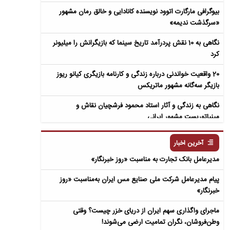
بیوگرافی مارگارت اتوود نویسنده کانادایی و خالق رمان مشهور
«سرگذشت ندیمه»
نگاهی به 10 نقش پردرآمد تاریخ سینما که بازیگرانش را میلیونر
کرد
20 واقعیت خواندنی درباره زندگی و کارنامه بازیگری کیانو ریوز
بازیگر سه‌گانه مشهور ماتریکس
نگاهی به زندگی و آثار استاد محمود فرشچیان نقاش و
مینیاتوریست مشهور ایرانی
نگاهی به زندگی و آثار عباس معروفی نویسنده ایرانی و خالق رمان
آخرین اخبار
سمفونی مردگان
مدیرعامل بانک تجارت به‌ مناسبت «روز خبرنگار»
پیام مدیرعامل شرکت ملی صنایع مس ایران به‌مناسبت «روز
خبرنگار»
ماجرای واگذاری سهم ایران از دریای خزر چیست؟ وقتی
وطن‌فروشان، نگران تمامیت ارضی می‌شوند!