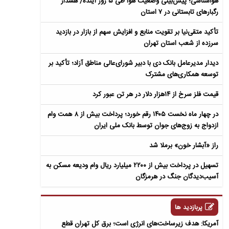
هواشناسی؛ پیش‌بینی وضعیت هوا طی ۵ روز آینده/ هشدار
رگبارهای تابستانی در ۷ استان
تأکید متقی‌نیا بر تقویت منابع و افزایش سهم از بازار در بازدید
سرزده از شعب استان تهران
دیدار مدیرعامل بانک دی با دبیر شورای‌عالی مناطق آزاد؛ تأکید بر
توسعه همکاری‌های مشترک
قیمت فلز سرخ از ۱۴هزار دلار در هر تن عبور کرد
در چهار ماه نخست ۱۴۰۵ رقم خورد؛ پرداخت بیش از ۸ همت وام
ازدواج به زوج‌های جوان توسط بانک ملی ایران
راز «آبشار خون» برملا شد
تسهیل در پرداخت بیش از ۲۲۰۰ میلیارد ریال وام ودیعه مسکن به
آسیب‌دیدگان جنگ در هرمزگان
پربازدید ها
آمریکا: هدف زیرساخت‌های انرژی است؛ برق کل تهران قطع