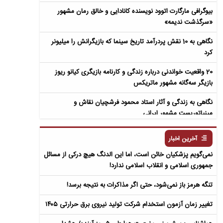
بیوگرافی مارگارت اتوود نویسنده کانادایی و خالق رمان مشهور
«سرگذشت ندیمه»
نگاهی به 10 نقش پردرآمد تاریخ سینما که بازیگرانش را میلیونر
کرد
20 واقعیت خواندنی درباره زندگی و کارنامه بازیگری کیانو ریوز
بازیگر سه‌گانه مشهور ماتریکس
نگاهی به زندگی و آثار استاد محمود فرشچیان نقاش و
مینیاتوریست مشهور ایرانی
نگاهی به زندگی و آثار عباس معروفی نویسنده ایرانی و خالق رمان
آخرین اخبار
سمفونی مردگان
نمی‌گویم پزشکیان خائن است، اما این الدنگ هیچ درکی از مسائل
جمهوری اسلامی و انقلاب اسلامی ندارد!
تنگه هرمز باز نمی‌شود، حتی اگر مذاکرات به نتیجه برسد!
تغییر زمان آزمون استخدام شرکت تولید نیروی برق حرارتی ۱۴۰۵