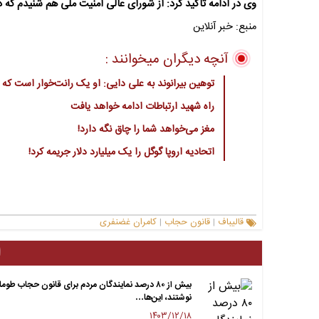
وی در ادامه تاکید کرد: از شورای عالی امنیت ملی هم شنیدم که 
منبع: خبر آنلاین
آنچه دیگران میخوانند :
توهین بیرانوند به علی دایی: او یک رانت‌خوار است که 
راه شهید ارتباطات ادامه خواهد یافت
مغز می‌خواهد شما را چاق نگه دارد!
اتحادیه اروپا گوگل را یک میلیارد دلار جریمه کرد!
قالیباف
قانون حجاب
کامران غضنفری
|
|
ا
بیش از ۸۰ درصد نمایندگان مردم برای قانون حجاب طوما
نوشتند، این‌ها…
۱۴۰۳/۱۲/۱۸