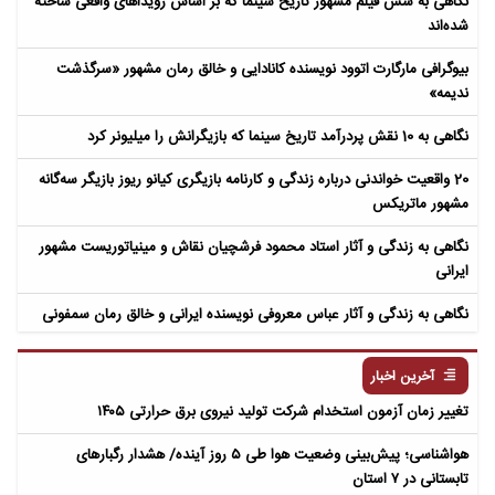
نگاهی به شش فیلم مشهور تاریخ سینما که بر اساس رویداهای واقعی ساخته
شده‌اند
بیوگرافی مارگارت اتوود نویسنده کانادایی و خالق رمان مشهور «سرگذشت
ندیمه»
نگاهی به 10 نقش پردرآمد تاریخ سینما که بازیگرانش را میلیونر کرد
20 واقعیت خواندنی درباره زندگی و کارنامه بازیگری کیانو ریوز بازیگر سه‌گانه
مشهور ماتریکس
نگاهی به زندگی و آثار استاد محمود فرشچیان نقاش و مینیاتوریست مشهور
ایرانی
نگاهی به زندگی و آثار عباس معروفی نویسنده ایرانی و خالق رمان سمفونی
مردگان
آخرین اخبار
تغییر زمان آزمون استخدام شرکت تولید نیروی برق حرارتی ۱۴۰۵
هواشناسی؛ پیش‌بینی وضعیت هوا طی ۵ روز آینده/ هشدار رگبارهای
تابستانی در ۷ استان