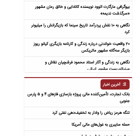
بیوگرافی مارگارت اتوود نویسنده کانادایی و خالق رمان مشهور
«سرگذشت ندیمه»
نگاهی به 10 نقش پردرآمد تاریخ سینما که بازیگرانش را میلیونر
کرد
20 واقعیت خواندنی درباره زندگی و کارنامه بازیگری کیانو ریوز
بازیگر سه‌گانه مشهور ماتریکس
نگاهی به زندگی و آثار استاد محمود فرشچیان نقاش و
مینیاتوریست مشهور ایرانی
نگاهی به زندگی و آثار عباس معروفی نویسنده ایرانی و خالق رمان
آخرین اخبار
سمفونی مردگان
بانک تجارت، تأمین‌کننده مالی پروژه بازسازی فازهای ۴ و ۵ پارس
جنوبی
تنگه هرمز ریاض را وادار به تخفیف‌دهی نفتی کرد
حمله سایبری به غول‌های مالی آمریکا