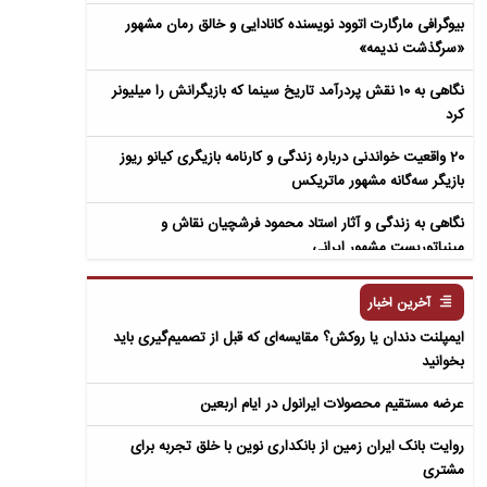
بیوگرافی مارگارت اتوود نویسنده کانادایی و خالق رمان مشهور
«سرگذشت ندیمه»
نگاهی به 10 نقش پردرآمد تاریخ سینما که بازیگرانش را میلیونر
کرد
20 واقعیت خواندنی درباره زندگی و کارنامه بازیگری کیانو ریوز
بازیگر سه‌گانه مشهور ماتریکس
نگاهی به زندگی و آثار استاد محمود فرشچیان نقاش و
مینیاتوریست مشهور ایرانی
نگاهی به زندگی و آثار عباس معروفی نویسنده ایرانی و خالق رمان
آخرین اخبار
سمفونی مردگان
ایمپلنت دندان یا روکش؟ مقایسه‌ای که قبل از تصمیم‌گیری باید
بخوانید
عرضه مستقیم محصولات ایرانول در ایام اربعین
روایت بانک ایران زمین از بانکداری نوین با خلق تجربه برای
مشتری