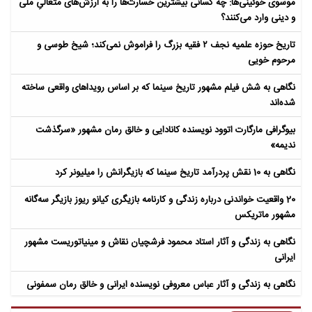
موسوی خوئینی‌ها: چه کسانی بیشترین خسارت‌ها را به ارزش‌های متعالیِ ملی
و دینی وارد می‌کنند؟
تاریخ حوزه علمیه نجف ۲ فقیه بزرگ را فراموش نمی‌کند؛ شیخ طوسی و
مرحوم خویی
نگاهی به شش فیلم مشهور تاریخ سینما که بر اساس رویداهای واقعی ساخته
شده‌اند
بیوگرافی مارگارت اتوود نویسنده کانادایی و خالق رمان مشهور «سرگذشت
ندیمه»
نگاهی به 10 نقش پردرآمد تاریخ سینما که بازیگرانش را میلیونر کرد
20 واقعیت خواندنی درباره زندگی و کارنامه بازیگری کیانو ریوز بازیگر سه‌گانه
مشهور ماتریکس
نگاهی به زندگی و آثار استاد محمود فرشچیان نقاش و مینیاتوریست مشهور
ایرانی
نگاهی به زندگی و آثار عباس معروفی نویسنده ایرانی و خالق رمان سمفونی
مردگان