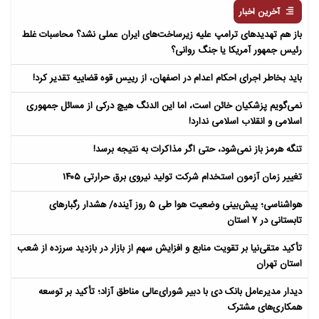
آخرین اخبار
باز هم تهدیدهای ترامپ علیه زیرساخت‌های ایران عملی نشد؟ محاسبات غلط
رئیس جمهور آمریکا یا جنگ روانی؟
باید بخاطر اجرای احکام اعدام در اصفهان، از رییس قوه قضاییه تقدیر کرد!
نمی‌گویم پزشکیان خائن است، اما این الدنگ هیچ درکی از مسائل جمهوری
اسلامی و انقلاب اسلامی ندارد!
تنگه هرمز باز نمی‌شود، حتی اگر مذاکرات به نتیجه برسد!
تغییر زمان آزمون استخدام شرکت تولید نیروی برق حرارتی ۱۴۰۵
هواشناسی؛ پیش‌بینی وضعیت هوا طی ۵ روز آینده/ هشدار رگبارهای
تابستانی در ۷ استان
تأکید متقی‌نیا بر تقویت منابع و افزایش سهم از بازار در بازدید سرزده از شعب
استان تهران
دیدار مدیرعامل بانک دی با دبیر شورای‌عالی مناطق آزاد؛ تأکید بر توسعه
همکاری‌های مشترک